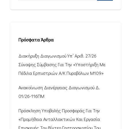
Πρόσφατα Άρθρα
Διακήρυξη Διαγωνισμού Υπ’ Αριθ. 27/26
Σύναψης Σύμβασης Για Την «Υποστήριξη Με
Πέδιλα Ερπυστριών Α/Κ Πυροβόλων M109»
Ανακοίνωση Διενέργειας Διαγωνισμού Δ.
01/26-116ΠΜ
Πρόσκληση Υποβολής Προσφοράς Για Την
«Προμήθεια Ανταλλακτικών Και Εργασία
Επισκευής Του Βίντεο Γαστροσκοπίου Του