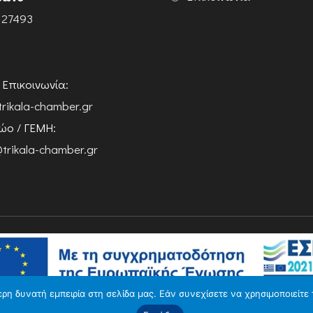
 27493
ή Επικοινωνία:
trikala-chamber.gr
ο / ΓΕΜΗ:
trikala-chamber.gr
η δυνατή εμπειρία στη σελίδα μας. Εάν συνεχίσετε να χρησιμοποιείτε 