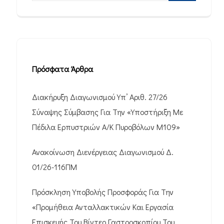
Πρόσφατα Άρθρα
Διακήρυξη Διαγωνισμού Υπ’ Αριθ. 27/26
Σύναψης Σύμβασης Για Την «Υποστήριξη Με
Πέδιλα Ερπυστριών Α/Κ Πυροβόλων M109»
Ανακοίνωση Διενέργειας Διαγωνισμού Δ.
01/26-116ΠΜ
Πρόσκληση Υποβολής Προσφοράς Για Την
«Προμήθεια Ανταλλακτικών Και Εργασία
Επισκευής Του Βίντεο Γαστροσκοπίου Του