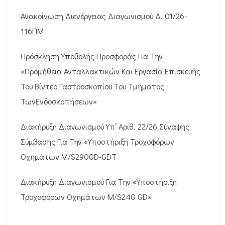
Ανακοίνωση Διενέργειας Διαγωνισμού Δ. 01/26-
116ΠΜ
Πρόσκληση Υποβολής Προσφοράς Για Την
«Προμήθεια Ανταλλακτικών Και Εργασία Επισκευής
Του Βίντεο Γαστροσκοπίου Του Τμήματος
ΤωνΕνδοσκοπήσεων»
Διακήρυξη Διαγωνισμού Υπ’ Αριθ. 22/26 Σύναψης
Σύμβασης Για Την «Υποστήριξη Τροχοφόρων
Οχημάτων M/S290GD-GDT
Διακήρυξη Διαγωνισμού Για Την «Υποστήριξη
Τροχοφόρων Οχημάτων M/S240 GD»