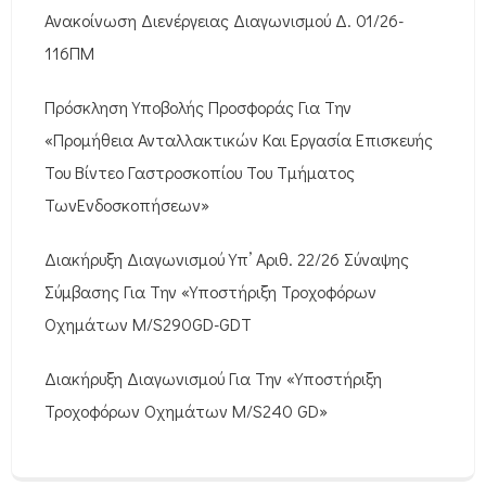
Ανακοίνωση Διενέργειας Διαγωνισμού Δ. 01/26-
116ΠΜ
Πρόσκληση Υποβολής Προσφοράς Για Την
«Προμήθεια Ανταλλακτικών Και Εργασία Επισκευής
Του Βίντεο Γαστροσκοπίου Του Τμήματος
ΤωνΕνδοσκοπήσεων»
Διακήρυξη Διαγωνισμού Υπ’ Αριθ. 22/26 Σύναψης
Σύμβασης Για Την «Υποστήριξη Τροχοφόρων
Οχημάτων M/S290GD-GDT
Διακήρυξη Διαγωνισμού Για Την «Υποστήριξη
Τροχοφόρων Οχημάτων M/S240 GD»