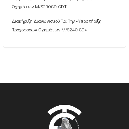
Οχημάτων M/S290GD-GDT
Διακήρυξη Διαγωνισμού Για Την «Υποστήριξη
Τροχοφόρων Οχημάτων M/S240 GD»