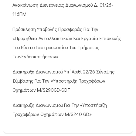
Ανακοίνωση Διενέργειας Διαγωνισμού Δ. 01/26-
116ΠΜ
Πρόσκληση Υποβολής Προσφοράς Για Την
«Προμήθεια Ανταλλακτικών Και Εργασία Επισκευής
Του Βίντεο Γαστροσκοπίου Του Τμήματος
ΤωνΕνδοσκοπήσεων»
Διακήρυξη Διαγωνισμού Υπ’ Αριθ. 22/26 Σύναψης
Σύμβασης Για Την «Υποστήριξη Τροχοφόρων
Οχημάτων M/S290GD-GDT
Διακήρυξη Διαγωνισμού Για Την «Υποστήριξη
Τροχοφόρων Οχημάτων M/S240 GD»