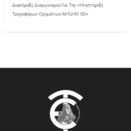
Διακήρυξη Διαγωνισμού Για Την «Υποστήριξη
Τροχοφόρων Οχημάτων M/S240 GD»