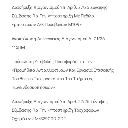
Διακήρυξη Διαγωνισμού Υπ’ Αριθ. 27/26 Σύναψης
Σύμβασης Για Την «Υποστήριξη Με Πέδιλα
Ερπυστριών Α/Κ Πυροβόλων M109»
Ανακοίνωση Διενέργειας Διαγωνισμού Δ. 01/26-
116ΠΜ
Πρόσκληση Υποβολής Προσφοράς Για Την
«Προμήθεια Ανταλλακτικών Και Εργασία Επισκευής
Του Βίντεο Γαστροσκοπίου Του Τμήματος
ΤωνΕνδοσκοπήσεων»
Διακήρυξη Διαγωνισμού Υπ’ Αριθ. 22/26 Σύναψης
Σύμβασης Για Την «Υποστήριξη Τροχοφόρων
Οχημάτων M/S290GD-GDT