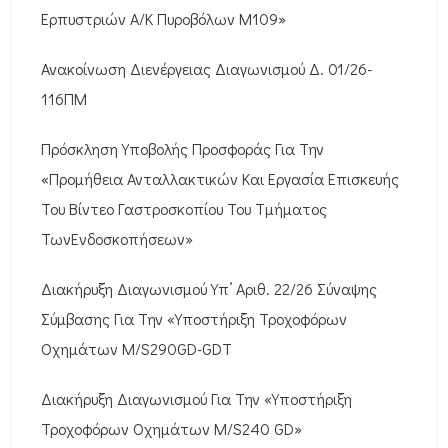
Ερπυστριών Α/Κ Πυροβόλων M109»
Ανακοίνωση Διενέργειας Διαγωνισμού Δ. 01/26-
116ΠΜ
Πρόσκληση Υποβολής Προσφοράς Για Την
«Προμήθεια Ανταλλακτικών Και Εργασία Επισκευής
Του Βίντεο Γαστροσκοπίου Του Τμήματος
ΤωνΕνδοσκοπήσεων»
Διακήρυξη Διαγωνισμού Υπ’ Αριθ. 22/26 Σύναψης
Σύμβασης Για Την «Υποστήριξη Τροχοφόρων
Οχημάτων M/S290GD-GDT
Διακήρυξη Διαγωνισμού Για Την «Υποστήριξη
Τροχοφόρων Οχημάτων M/S240 GD»