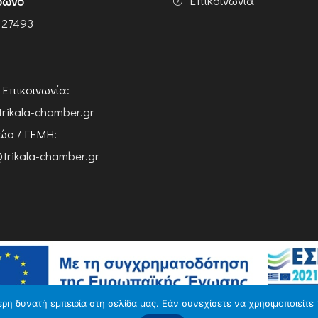
Επικοινωνία
φωνο
 27493
ή Επικοινωνία:
trikala-chamber.gr
ο / ΓΕΜΗ:
trikala-chamber.gr
η δυνατή εμπειρία στη σελίδα μας. Εάν συνεχίσετε να χρησιμοποιείτε 