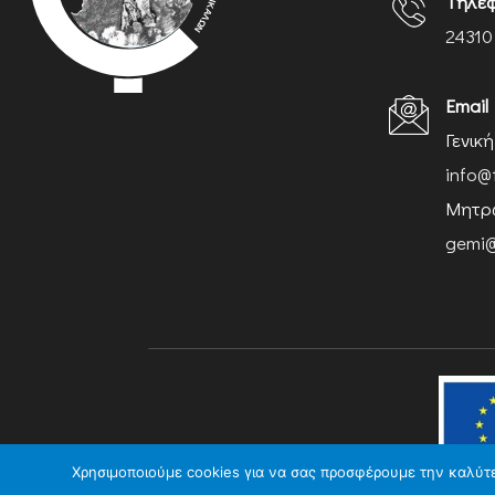
Τηλέ
24310
Email
Γενικ
info@
Μητρώ
gemi@
Χρησιμοποιούμε cookies για να σας προσφέρουμε την καλύτερ