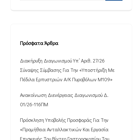
Πρόσφατα Άρθρα
Διακήρυξη Διαγωνισμού Υπ’ Αριθ. 27/26
Σύναψης Σύμβασης Για Την «Υποστήριξη Με
Πέδιλα Ερπυστριών Α/Κ Πυροβόλων M109»
Ανακοίνωση Διενέργειας Διαγωνισμού Δ.
01/26-116ΠΜ
Πρόσκληση Υποβολής Προσφοράς Για Την
«Προμήθεια Ανταλλακτικών Και Εργασία
Επισκευής Του Βίντεο Γαστροσκοπίου Του