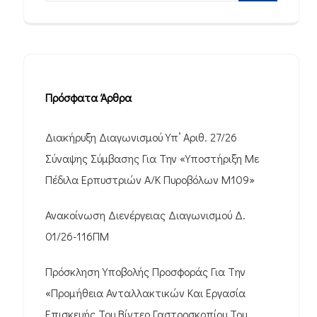
Πρόσφατα Άρθρα
Διακήρυξη Διαγωνισμού Υπ’ Αριθ. 27/26
Σύναψης Σύμβασης Για Την «Υποστήριξη Με
Πέδιλα Ερπυστριών Α/Κ Πυροβόλων M109»
Ανακοίνωση Διενέργειας Διαγωνισμού Δ.
01/26-116ΠΜ
Πρόσκληση Υποβολής Προσφοράς Για Την
«Προμήθεια Ανταλλακτικών Και Εργασία
Επισκευής Του Βίντεο Γαστροσκοπίου Του