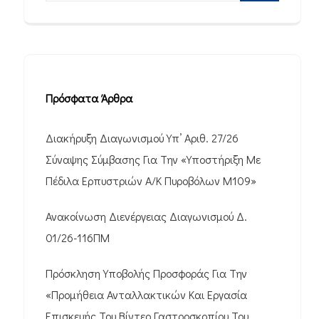
Πρόσφατα Άρθρα
Διακήρυξη Διαγωνισμού Υπ’ Αριθ. 27/26
Σύναψης Σύμβασης Για Την «Υποστήριξη Με
Πέδιλα Ερπυστριών Α/Κ Πυροβόλων M109»
Ανακοίνωση Διενέργειας Διαγωνισμού Δ.
01/26-116ΠΜ
Πρόσκληση Υποβολής Προσφοράς Για Την
«Προμήθεια Ανταλλακτικών Και Εργασία
Επισκευής Του Βίντεο Γαστροσκοπίου Του