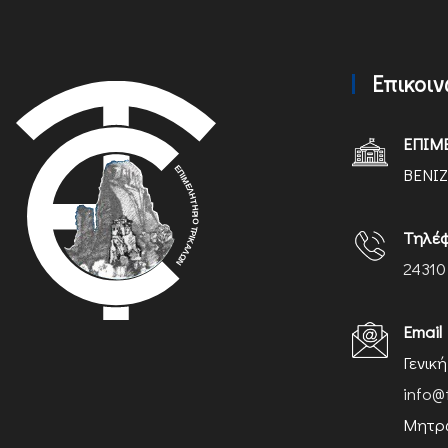
Επικοι
ΕΠΙΜ
ΒΕΝΙΖ
Τηλέ
24310
Email
Γενικ
info@
Μητρώ