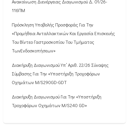
Ανακοίνωση Διενέργειας Διαγωνισμού Δ. 01/26-
116ΠΜ
Πρόσκληση Υποβολής Προσφοράς Για Την
«Προμήθεια Ανταλλακτικών Και Εργασία Επισκευής
Του Βίντεο Γαστροσκοπίου Του Τμήματος
ΤωνΕνδοσκοπήσεων»
Διακήρυξη Διαγωνισμού Υπ’ Αριθ. 22/26 Σύναψης
Σύμβασης Για Την «Υποστήριξη Τροχοφόρων
Οχημάτων M/S290GD-GDT
Διακήρυξη Διαγωνισμού Για Την «Υποστήριξη
Τροχοφόρων Οχημάτων M/S240 GD»