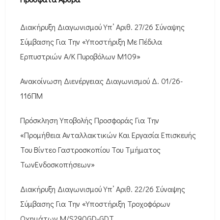
Διακήρυξη Διαγωνισμού Υπ’ Αριθ. 27/26 Σύναψης
Σύμβασης Για Την «Υποστήριξη Με Πέδιλα
Ερπυστριών Α/Κ Πυροβόλων M109»
Ανακοίνωση Διενέργειας Διαγωνισμού Δ. 01/26-
116ΠΜ
Πρόσκληση Υποβολής Προσφοράς Για Την
«Προμήθεια Ανταλλακτικών Και Εργασία Επισκευής
Του Βίντεο Γαστροσκοπίου Του Τμήματος
ΤωνΕνδοσκοπήσεων»
Διακήρυξη Διαγωνισμού Υπ’ Αριθ. 22/26 Σύναψης
Σύμβασης Για Την «Υποστήριξη Τροχοφόρων
Οχημάτων M/S290GD-GDT