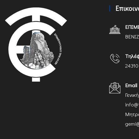
Επικοι
ΕΠΙΜ
ΒΕΝΙΖ
Τηλέ
24310
Email
Γενικ
info@
Μητρώ
gemi@