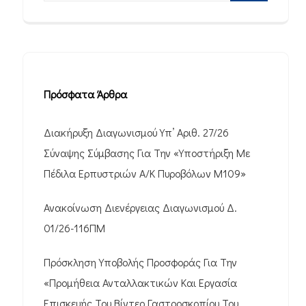
Πρόσφατα Άρθρα
Διακήρυξη Διαγωνισμού Υπ’ Αριθ. 27/26
Σύναψης Σύμβασης Για Την «Υποστήριξη Με
Πέδιλα Ερπυστριών Α/Κ Πυροβόλων M109»
Ανακοίνωση Διενέργειας Διαγωνισμού Δ.
01/26-116ΠΜ
Πρόσκληση Υποβολής Προσφοράς Για Την
«Προμήθεια Ανταλλακτικών Και Εργασία
Επισκευής Του Βίντεο Γαστροσκοπίου Του