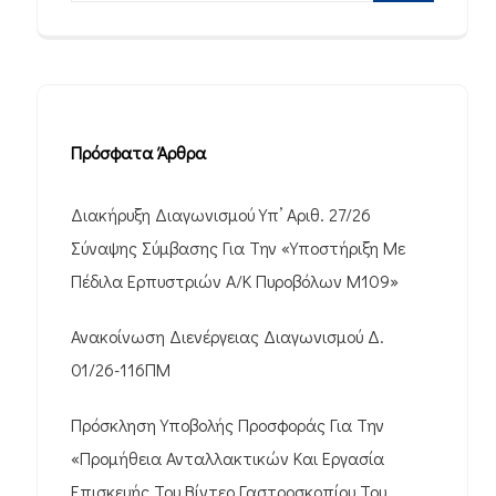
Πρόσφατα Άρθρα
Διακήρυξη Διαγωνισμού Υπ’ Αριθ. 27/26
Σύναψης Σύμβασης Για Την «Υποστήριξη Με
Πέδιλα Ερπυστριών Α/Κ Πυροβόλων M109»
Ανακοίνωση Διενέργειας Διαγωνισμού Δ.
01/26-116ΠΜ
Πρόσκληση Υποβολής Προσφοράς Για Την
«Προμήθεια Ανταλλακτικών Και Εργασία
Επισκευής Του Βίντεο Γαστροσκοπίου Του