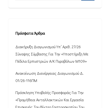
Πρόσφατα Άρθρα
Διακήρυξη Διαγωνισμού Υπ’ Αριθ. 27/26
Σύναψης Σύμβασης Για Την «Υποστήριξη Με
Πέδιλα Ερπυστριών Α/Κ Πυροβόλων M109»
Ανακοίνωση Διενέργειας Διαγωνισμού Δ.
01/26-116ΠΜ
Πρόσκληση Υποβολής Προσφοράς Για Την
«Προμήθεια Ανταλλακτικών Και Εργασία
Επισκευής Του Βίντεο Γαστροσκοπίου Του