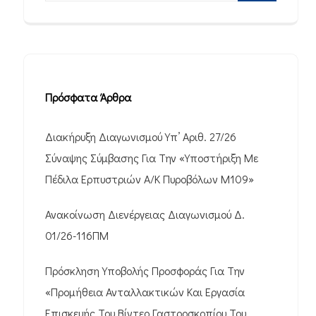
Πρόσφατα Άρθρα
Διακήρυξη Διαγωνισμού Υπ’ Αριθ. 27/26
Σύναψης Σύμβασης Για Την «Υποστήριξη Με
Πέδιλα Ερπυστριών Α/Κ Πυροβόλων M109»
Ανακοίνωση Διενέργειας Διαγωνισμού Δ.
01/26-116ΠΜ
Πρόσκληση Υποβολής Προσφοράς Για Την
«Προμήθεια Ανταλλακτικών Και Εργασία
Επισκευής Του Βίντεο Γαστροσκοπίου Του