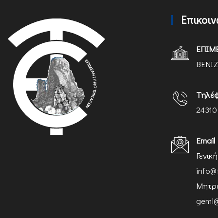
Επικοι
ΕΠΙΜ
ΒΕΝΙΖ
Τηλέ
24310
Email
Γενικ
info@
Μητρώ
gemi@