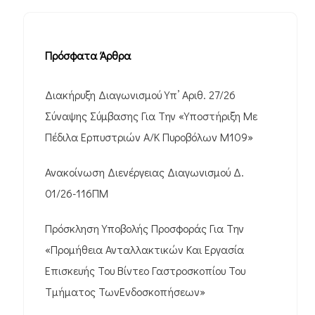
Πρόσφατα Άρθρα
Διακήρυξη Διαγωνισμού Υπ’ Αριθ. 27/26
Σύναψης Σύμβασης Για Την «Υποστήριξη Με
Πέδιλα Ερπυστριών Α/Κ Πυροβόλων M109»
Ανακοίνωση Διενέργειας Διαγωνισμού Δ.
01/26-116ΠΜ
Πρόσκληση Υποβολής Προσφοράς Για Την
«Προμήθεια Ανταλλακτικών Και Εργασία
Επισκευής Του Βίντεο Γαστροσκοπίου Του
Τμήματος ΤωνΕνδοσκοπήσεων»