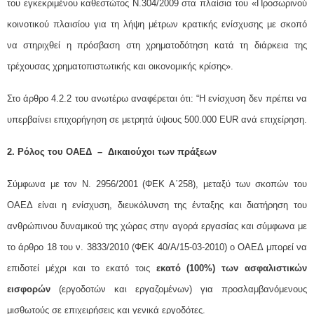
του εγκεκριμένου καθεστώτος Ν.304/2009 στα πλαίσια του «Προσωρινού
κοινοτικού πλαισίου για τη λήψη μέτρων κρατικής ενίσχυσης με σκοπό
να στηριχθεί η πρόσβαση στη χρηματοδότηση κατά τη διάρκεια της
τρέχουσας χρηματοπιστωτικής και οικονομικής κρίσης».
Στο άρθρο 4.2.2 του ανωτέρω αναφέρεται ότι: “Η ενίσχυση δεν πρέπει να
υπερβαίνει επιχορήγηση σε μετρητά ύψους 500.000 EUR ανά επιχείρηση.
2.
Ρόλος του ΟΑΕΔ – Δικαιούχοι των πράξεων
Σύμφωνα με τον Ν. 2956/2001 (ΦΕΚ Α΄258), μεταξύ των σκοπών του
ΟΑΕΔ είναι η ενίσχυση, διευκόλυνση της ένταξης και διατήρηση του
ανθρώπινου δυναμικού της χώρας στην αγορά εργασίας και σύμφωνα με
το άρθρο 18 του ν. 3833/2010 (ΦΕΚ 40/Α/15-03-2010) ο ΟΑΕΔ μπορεί να
επιδοτεί μέχρι και το εκατό τοις
εκατό (100%) των
ασφαλιστικών
εισφορών
(εργοδοτών και εργαζομένων) για προσλαμβανόμενους
μισθωτούς σε επιχειρήσεις και γενικά εργοδότες.