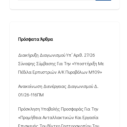
Πρόσφατα Άρθρα
Διακήρυξη Διαγωνισμού Υπ’ Αριθ. 27/26
Σύναψης Σύμβασης Για Την «Υποστήριξη Με
Πέδιλα Ερπυστριών Α/Κ Πυροβόλων M109»
Ανακοίνωση Διενέργειας Διαγωνισμού Δ.
01/26-116ΠΜ
Πρόσκληση Υποβολής Προσφοράς Για Την
«Προμήθεια Ανταλλακτικών Και Εργασία
Επισκευής Του Βίντεο Γαστροσκοπίου Του