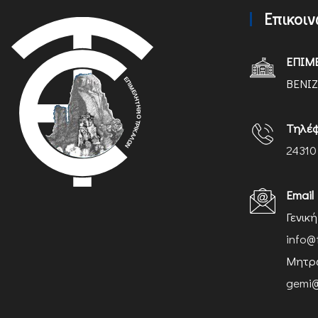
Επικοι
ΕΠΙΜ
ΒΕΝΙΖ
Τηλέ
24310
Email
Γενικ
info@
Μητρώ
gemi@