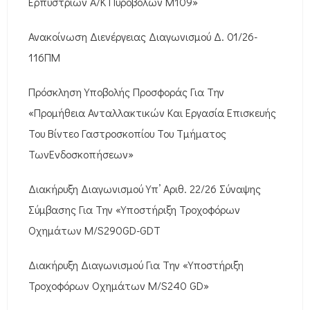
Ερπυστριών Α/Κ Πυροβόλων M109»
Ανακοίνωση Διενέργειας Διαγωνισμού Δ. 01/26-
116ΠΜ
Πρόσκληση Υποβολής Προσφοράς Για Την
«Προμήθεια Ανταλλακτικών Και Εργασία Επισκευής
Του Βίντεο Γαστροσκοπίου Του Τμήματος
ΤωνΕνδοσκοπήσεων»
Διακήρυξη Διαγωνισμού Υπ’ Αριθ. 22/26 Σύναψης
Σύμβασης Για Την «Υποστήριξη Τροχοφόρων
Οχημάτων M/S290GD-GDT
Διακήρυξη Διαγωνισμού Για Την «Υποστήριξη
Τροχοφόρων Οχημάτων M/S240 GD»