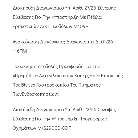
Διακήρυξη Διαγωνισμού Υπ’ Αριθ. 27/26 Σύναψης
Σύμβασης Για Την «Υποστήριξη Με Πέδιλα
Ερπυστριών Α/Κ Πυροβόλων M109»
Ανακοίνωση Διενέργειας Διαγωνισμού Δ. 01/26-
116ΠΜ
Πρόσκληση Υποβολής Προσφοράς Για Την
«Προμήθεια Ανταλλακτικών Και Εργασία Επισκευής
Του Βίντεο Γαστροσκοπίου Του Τμήματος
ΤωνΕνδοσκοπήσεων»
Διακήρυξη Διαγωνισμού Υπ’ Αριθ. 22/26 Σύναψης
Σύμβασης Για Την «Υποστήριξη Τροχοφόρων
Οχημάτων M/S290GD-GDT