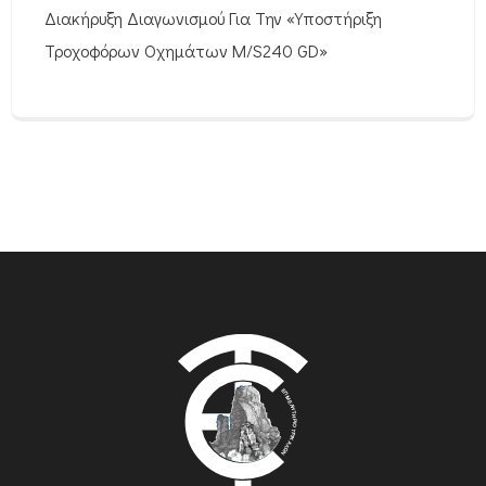
Διακήρυξη Διαγωνισμού Για Την «Υποστήριξη
Τροχοφόρων Οχημάτων M/S240 GD»