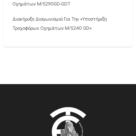
Οχημάτων M/S290GD-GDT
Διακήρυξη Διαγωνισμού Για Την «Υποστήριξη
Τροχοφόρων Οχημάτων M/S240 GD»