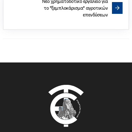
Νέο χρηματοδοτικό εργαλείο για
το "ξεμπλοκάρισμα" αγροτικών
επενδύσεων