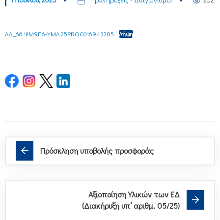
ΑΔ_66 ΨΜ9Π6-ΥΜΑ 25PROC016943285
Λήψη
Πρόσκληση υποβολής προσφοράς
Αξιοποίηση Υλικών των ΕΔ
(Διακήρυξη υπ’ αριθμ. 05/25)