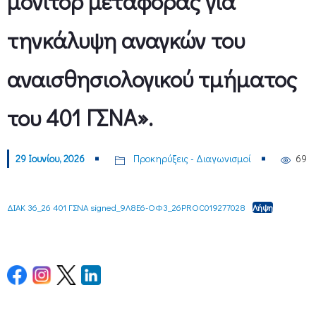
μόνιτορ μεταφοράς για
τηνκάλυψη αναγκών του
αναισθησιολογικού τμήματος
του 401 ΓΣΝΑ».
29 Ιουνίου, 2026
Προκηρύξεις - Διαγωνισμοί
69
ΔΙΑΚ 36_26 401 ΓΣΝΑ signed_9Λ8Ε6-ΟΦ3_26PROC019277028
Λήψη