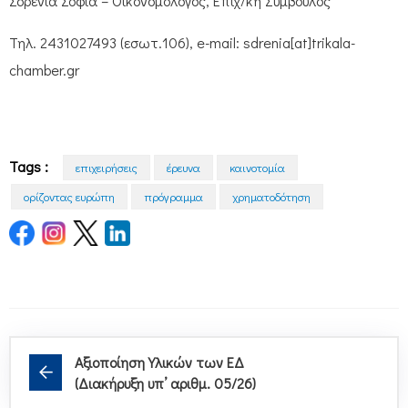
Σδρένια Σοφία – Οικονομολόγος, Επιχ/κή Σύμβουλος
Τηλ. 2431027493 (εσωτ.106), e-mail: sdrenia[at]trikala-
chamber.gr
Tags :
επιχειρήσεις
έρευνα
καινοτομία
ορίζοντας ευρώπη
πρόγραμμα
χρηματοδότηση
Αξιοποίηση Υλικών των ΕΔ
(Διακήρυξη υπ’ αριθμ. 05/26)