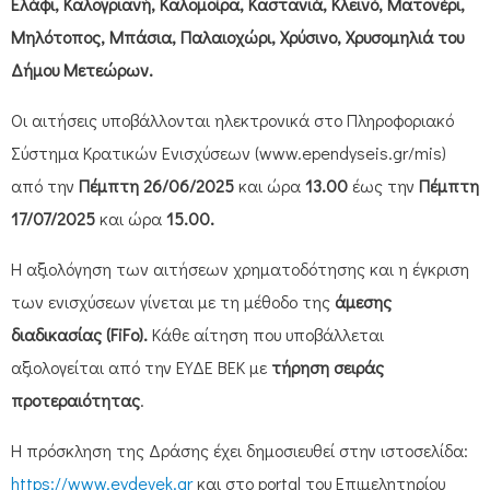
Ελάφι, Καλογριανή, Καλομοίρα, Καστανιά, Κλεινό, Ματονέρι,
Μηλότοπος, Μπάσια, Παλαιοχώρι, Χρύσινο, Χρυσομηλιά του
Δήμου Μετεώρων.
Οι αιτήσεις υποβάλλονται ηλεκτρονικά στο Πληροφοριακό
Σύστημα Κρατικών Ενισχύσεων (www.ependyseis.gr/mis)
από την
Πέμπτη 26/06/2025
και ώρα
13.00
έως την
Πέμπτη
17/07/2025
και ώρα
15.00.
Η αξιολόγηση των αιτήσεων χρηματοδότησης και η έγκριση
των ενισχύσεων γίνεται με τη μέθοδο της
άμεσης
διαδικασίας (FiFo).
Κάθε αίτηση που υποβάλλεται
αξιολογείται από την ΕΥΔΕ ΒΕΚ με
τήρηση σειράς
προτεραιότητας
.
Η πρόσκληση της Δράσης έχει δημοσιευθεί στην ιστοσελίδα:
https://www.eydevek.gr
και στο portal του Επιμελητηρίου