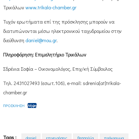
Τρικάλων
www.trikala-chamber.gr
Τυχόν ερωτήματα επί της πρόσκλησης μπορούν να
διατυπώνονται μέσω ηλεκτρονικού ταχυδρομείου στην
διεύθυνση
daniel@mou.gr
.
Πληροφόρηση: Επιμελητήριο Τρικάλων
Σδρένια Σοφία – Οικονομολόγος, Επιχ/κή Σύμβουλος
Τηλ. 2431027493 (εσωτ.106), e-mail: sdrenia[at]trikala-
chamber.gr
ΠΡΟΣΚΛΗΣΗ
Λήψη
Tags :
daniel
επιχειρήσεις
θεσσαλία
πρόγραμμα