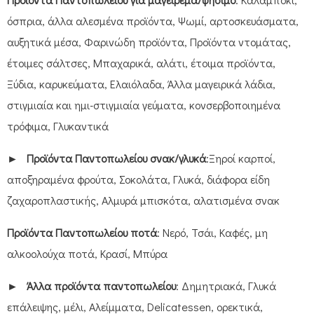
όσπρια, άλλα αλεσμένα προϊόντα, Ψωμί, αρτοσκευάσματα,
αυξητικά μέσα, Φαρινώδη προϊόντα, Προϊόντα ντομάτας,
έτοιμες σάλτσες, Μπαχαρικά, αλάτι, έτοιμα προϊόντα,
Ξύδια, καρυκεύματα, Ελαιόλαδα, Άλλα μαγειρικά λάδια,
στιγμιαία και ημι-στιγμιαία γεύματα, κονσερβοποιημένα
τρόφιμα, Γλυκαντικά
►
Προϊόντα Παντοπωλείου σνακ/γλυκά
:Ξηροί καρποί,
αποξηραμένα φρούτα, Σοκολάτα, Γλυκά, διάφορα είδη
ζαχαροπλαστικής, Αλμυρά μπισκότα, αλατισμένα σνακ
Προϊόντα Παντοπωλείου ποτά
: Νερό, Τσάι, Καφές, μη
αλκοολούχα ποτά, Κρασί, Μπύρα
►
Άλλα προϊόντα παντοπωλείου
: Δημητριακά, Γλυκά
επάλειψης, μέλι, Αλείμματα, Delicatessen, ορεκτικά,