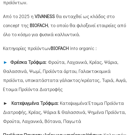
προϊόντων.
Από το 2025 η
VIVANESS
θα ενταχθεί ως κλάδος στο
concept της
BIOFACH
, το οποίο θα φιλοξενεί εταιρείες από
όλο το κόσμο για φυσικά καλλυντικά.
Κατηγορίες προϊόντων
BIOFACH
into organic :
►
Φρέσκα Τρόφιμα
: Φρούτα, Λαχανικά, Κρέας, Ψάρια,
Θαλασσινά, Ψωμί, Προϊόντα άρτου, Γαλακτοκομικά
προϊόντα, υποκατάστατα γάλακτος/κρέατος, Τυριά, Αυγά,
Έτοιμα Προϊόντα Διατροφής
►
Κατεψυγμένα Τρόφιμα
: Κατεψυγμένα Έτοιμα Προϊόντα
Διατροφής, Κρέας, Ψάρια & Θαλασσινά, Ψημένα Προϊόντα,
Φρούτα, Λαχανικά, Βότανα, Παγωτά
Προϊόντα Παντοπωλείου για μαγείρεμα/ψήσιμο
: Καλαμπόκι,