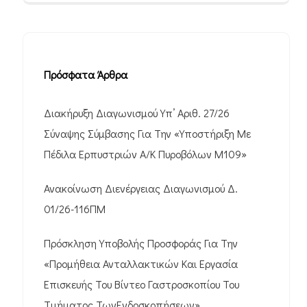
Πρόσφατα Άρθρα
Διακήρυξη Διαγωνισμού Υπ’ Αριθ. 27/26
Σύναψης Σύμβασης Για Την «Υποστήριξη Με
Πέδιλα Ερπυστριών Α/Κ Πυροβόλων M109»
Ανακοίνωση Διενέργειας Διαγωνισμού Δ.
01/26-116ΠΜ
Πρόσκληση Υποβολής Προσφοράς Για Την
«Προμήθεια Ανταλλακτικών Και Εργασία
Επισκευής Του Βίντεο Γαστροσκοπίου Του
Τμήματος ΤωνΕνδοσκοπήσεων»