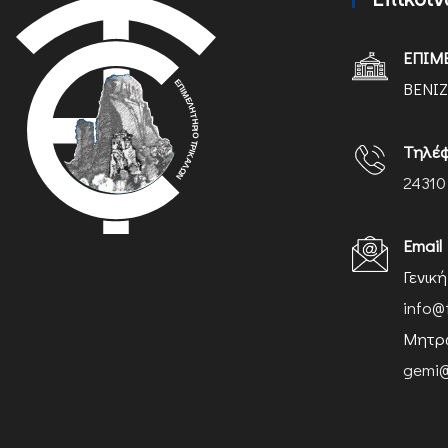
ΕΠΙΜ
ΒΕΝΙΖ
Τηλέ
24310
Email
Γενικ
info@
Μητρώ
gemi@