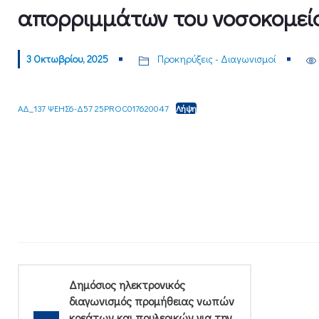
απορριμμάτων του νοσοκομείο
3 Οκτωβρίου, 2025
Προκηρύξεις - Διαγωνισμοί
ΑΔ_137 ΨΕΗΣ6-Δ57 25PROC017620047
Λήψη
Δημόσιος ηλεκτρονικός
διαγωνισμός προμήθειας νωπών
κρεάτων και πουλερικών για την