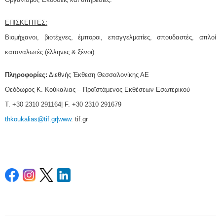
ΕΠΙΣΚΕΠΤΕΣ:
Βιομήχανοι, βιοτέχνες, έμποροι, επαγγελματίες, σπουδαστές, απλοί
καταναλωτές (έλληνες & ξένοι).
Πληροφορίες:
Διεθνής Έκθεση Θεσσαλονίκης ΑΕ
Θεόδωρος K. Κούκαλιας – Προϊστάμενος Εκθέσεων Εσωτερικού
Τ. +30 2310 291164| F. +30 2310 291679
thkoukalias@tif.gr|www
. tif.gr