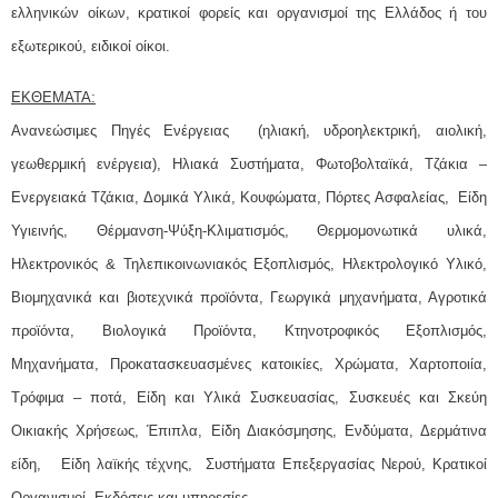
ελληνικών οίκων, κρατικοί φορείς και οργανισμοί της Ελλάδος ή του
εξωτερικού, ειδικοί οίκοι.
ΕΚΘΕΜΑΤΑ:
Ανανεώσιμες Πηγές Ενέργειας (ηλιακή, υδροηλεκτρική, αιολική,
γεωθερμική ενέργεια), Ηλιακά Συστήματα, Φωτοβολταϊκά, Τζάκια –
Ενεργειακά Τζάκια, Δομικά Υλικά, Κουφώματα, Πόρτες Ασφαλείας, Eίδη
Υγιεινής, Θέρμανση-Ψύξη-Κλιματισμός, Θερμομονωτικά υλικά,
Ηλεκτρονικός & Τηλεπικοινωνιακός Εξοπλισμός, Ηλεκτρολογικό Υλικό,
Βιομηχανικά και βιοτεχνικά προϊόντα, Γεωργικά μηχανήματα, Αγροτικά
προϊόντα, Βιολογικά Προϊόντα, Κτηνοτροφικός Εξοπλισμός,
Μηχανήματα, Προκατασκευασμένες κατοικίες, Χρώματα, Χαρτοποιία,
Τρόφιμα – ποτά, Είδη και Υλικά Συσκευασίας, Συσκευές και Σκεύη
Οικιακής Χρήσεως, Έπιπλα, Είδη Διακόσμησης, Ενδύματα, Δερμάτινα
είδη, Είδη λαϊκής τέχνης, Συστήματα Επεξεργασίας Νερού, Κρατικοί
Οργανισμοί, Εκδόσεις και υπηρεσίες.