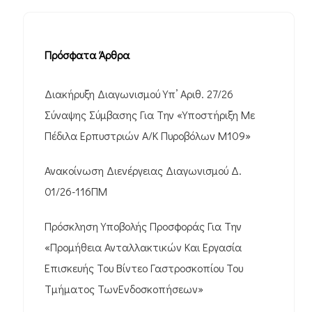
Πρόσφατα Άρθρα
Διακήρυξη Διαγωνισμού Υπ’ Αριθ. 27/26
Σύναψης Σύμβασης Για Την «Υποστήριξη Με
Πέδιλα Ερπυστριών Α/Κ Πυροβόλων M109»
Ανακοίνωση Διενέργειας Διαγωνισμού Δ.
01/26-116ΠΜ
Πρόσκληση Υποβολής Προσφοράς Για Την
«Προμήθεια Ανταλλακτικών Και Εργασία
Επισκευής Του Βίντεο Γαστροσκοπίου Του
Τμήματος ΤωνΕνδοσκοπήσεων»