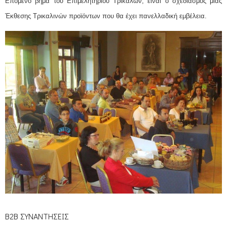
Επόμενο βήμα του Επιμελητηρίου Τρικάλων, είναι ο σχεδιασμός μιας
Έκθεσης Τρικαλινών προϊόντων που θα έχει πανελλαδική εμβέλεια.
Β2Β ΣΥΝΑΝΤΗΣΕΙΣ