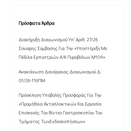
Πρόσφατα Άρθρα
Διακήρυξη Διαγωνισμού Υπ’ Αριθ. 27/26
Σύναψης Σύμβασης Για Την «Υποστήριξη Με
Πέδιλα Ερπυστριών Α/Κ Πυροβόλων M109»
Ανακοίνωση Διενέργειας Διαγωνισμού Δ.
01/26-116ΠΜ
Πρόσκληση Υποβολής Προσφοράς Για Την
«Προμήθεια Ανταλλακτικών Και Εργασία
Επισκευής Του Βίντεο Γαστροσκοπίου Του
Τμήματος ΤωνΕνδοσκοπήσεων»