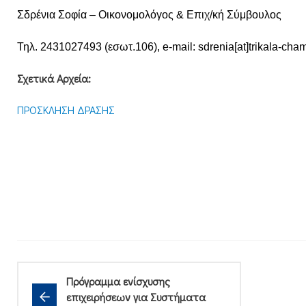
Σδρένια Σοφία – Οικονομολόγος & Επιχ/κή Σύμβουλος
Τηλ. 2431027493 (εσωτ.106), e-mail: sdrenia[at]trikala-cham
Σχετικά Αρχεία:
ΠΡΟΣΚΛΗΣΗ ΔΡΑΣΗΣ
Πρόγραμμα ενίσχυσης
επιχειρήσεων για Συστήματα