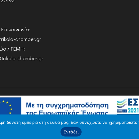
 27493
ή Επικοινωνία:
trikala-chamber.gr
ο / ΓΕΜΗ:
trikala-chamber.gr
η δυνατή εμπειρία στη σελίδα μας. Εάν συνεχίσετε να χρησιμοποιείτε 
Εντάξει
Copyright 2026 Powered by
Knowledge A.E.