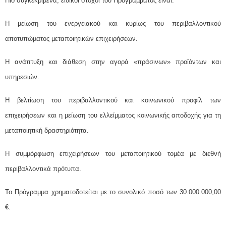
Πιο συγκεκριµένα, ειδικοί στόχοι του Προγράµµατος είναι:
Η µείωση του ενεργειακού και κυρίως του περιβαλλοντικού
αποτυπώµατος µεταποιητικών επιχειρήσεων.
Η ανάπτυξη και διάθεση στην αγορά «πράσινων» προϊόντων και
υπηρεσιών.
Η βελτίωση του περιβαλλοντικού και κοινωνικού προφίλ των
επιχειρήσεων και η µείωση του ελλείµµατος κοινωνικής αποδοχής για τη
µεταποιητική δραστηριότητα.
Η συµµόρφωση επιχειρήσεων του µεταποιητικού τοµέα µε διεθνή
περιβαλλοντικά πρότυπα.
Το Πρόγραμμα χρηματοδοτείται με το συνολικό ποσό των 30.000.000,00
€.