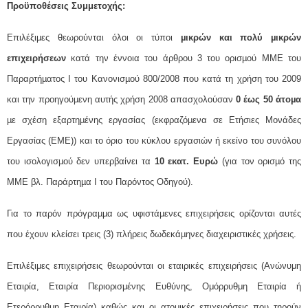
Προϋποθέσεις Συμμετοχής:
Επιλέξιµες θεωρούνται όλοι οι τύποι
µικρών και πολύ µικρών
επιχειρήσεων
κατά την έννοια του άρθρου 3 του ορισµού ΜΜΕ του
Παραρτήµατος Ι του Κανονισµού 800/2008 που κατά τη χρήση του 2009
και την προηγούµενη αυτής χρήση 2008 απασχολούσαν
0 έως 50 άτοµα
µε σχέση εξαρτηµένης εργασίας (εκφραζόµενα σε Ετήσιες Μονάδες
Εργασίας (ΕΜΕ)) και το όριο του κύκλου εργασιών ή εκείνο του συνόλου
του ισολογισµού δεν υπερβαίνει τα
10 εκατ. Ευρώ
(για τον ορισµό της
ΜΜΕ βλ. Παράρτηµα Ι του Παρόντος Οδηγού).
Για το παρόν πρόγραµµα ως υφιστάµενες επιχειρήσεις ορίζονται αυτές
που έχουν κλείσει τρεις (3) πλήρεις δωδεκάµηνες διαχειριστικές χρήσεις.
Επιλέξιμες επιχειρήσεις θεωρούνται οι εταιρικές επιχειρήσεις (Ανώνυμη
Εταιρία, Εταιρία Περιορισμένης Ευθύνης, Ομόρρυθμη Εταιρία ή
Ετερόρρυθμη Εταιρία) καθώς και οι ατομικές επιχειρήσεις που τηρούν