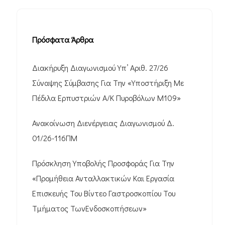
Πρόσφατα Άρθρα
Διακήρυξη Διαγωνισμού Υπ’ Αριθ. 27/26
Σύναψης Σύμβασης Για Την «Υποστήριξη Με
Πέδιλα Ερπυστριών Α/Κ Πυροβόλων M109»
Ανακοίνωση Διενέργειας Διαγωνισμού Δ.
01/26-116ΠΜ
Πρόσκληση Υποβολής Προσφοράς Για Την
«Προμήθεια Ανταλλακτικών Και Εργασία
Επισκευής Του Βίντεο Γαστροσκοπίου Του
Τμήματος ΤωνΕνδοσκοπήσεων»