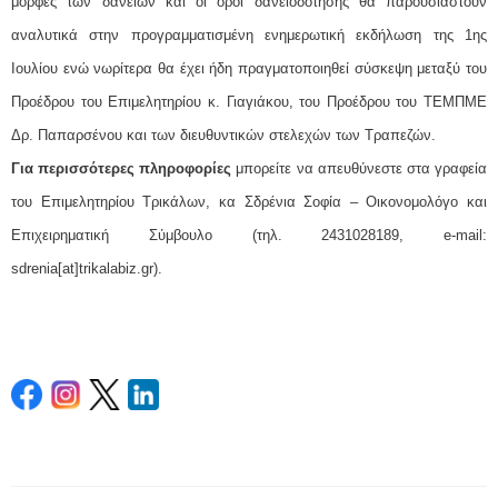
μορφές των δανείων και οι όροι δανειοδότησης θα παρουσιαστούν
αναλυτικά στην προγραμματισμένη ενημερωτική εκδήλωση της 1ης
Ιουλίου ενώ νωρίτερα θα έχει ήδη πραγματοποιηθεί σύσκεψη μεταξύ του
Προέδρου του Επιμελητηρίου κ. Γιαγιάκου, του Προέδρου του ΤΕΜΠΜΕ
Δρ. Παπαρσένου και των διευθυντικών στελεχών των Τραπεζών.
Για περισσότερες πληροφορίες
μπορείτε να απευθύνεστε στα γραφεία
του Επιμελητηρίου Τρικάλων, κα Σδρένια Σοφία – Οικονομολόγο και
Επιχειρηματική Σύμβουλο (τηλ. 2431028189, e-mail:
sdrenia[at]trikalabiz.gr).