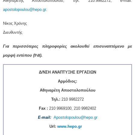
Αθηναρέτης Αποστολοπούλου, τηλ. 210.9982272, e-mail:
apostolopoulou@hepo.gr
.
Νίκος Χρόνης
Διευθυντής
Για περισσότερες πληροφορίες ακολουθ
εί
επισυναπτόμενο με
μορφή εντύπου
(
Pdf
).
Δ/ΝΣΗ ΑΝΑΠΤΥΞΗΣ ΕΡΓΑΣΙΩΝ
Αρμόδιος:
Αθηναρέτη Αποστολοπούλου
Τηλ.:
210 9982272
Fax :
210 9969100, 210 9982402
Ε-mail
:
Apostolopoulou@hepo.gr
Url:
www.hepo.gr