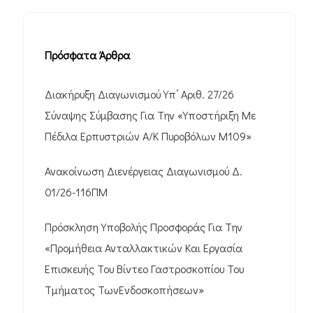
Πρόσφατα Άρθρα
Διακήρυξη Διαγωνισμού Υπ’ Αριθ. 27/26
Σύναψης Σύμβασης Για Την «Υποστήριξη Με
Πέδιλα Ερπυστριών Α/Κ Πυροβόλων M109»
Ανακοίνωση Διενέργειας Διαγωνισμού Δ.
01/26-116ΠΜ
Πρόσκληση Υποβολής Προσφοράς Για Την
«Προμήθεια Ανταλλακτικών Και Εργασία
Επισκευής Του Βίντεο Γαστροσκοπίου Του
Τμήματος ΤωνΕνδοσκοπήσεων»