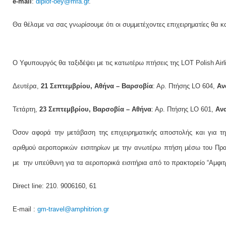
e-mail
:
diplof-oey@mfa.gr
.
Θα θέλαμε να σας γνωρίσουμε ότι οι συμμετέχοντες επιχειρηματίες θα κ
Ο Υφυπουργός θα ταξιδέψει με τις κατωτέρω πτήσεις της LOT Polish Airl
Δευτέρα,
21 Σεπτεμβρίου, Aθήνα – Βαρσοβία
: Αρ. Πτήσης LO 604,
Αν
Τετάρτη,
23 Σεπτεμβρίου, Βαρσοβία – Αθήνα
: Αρ. Πτήσης LO 601,
Αν
Όσον αφορά την μετάβαση της επιχειρηματικής αποστολής και για τη
αριθμού αεροπορικών εισιτηρίων με την ανωτέρω πτήση μέσω του Πρακ
με την υπεύθυνη για τα αεροπορικά εισιτήρια από το πρακτορείο “Αμφ
Direct line: 210. 9006160, 61
Ε-mail :
gm-travel@amphitrion.gr