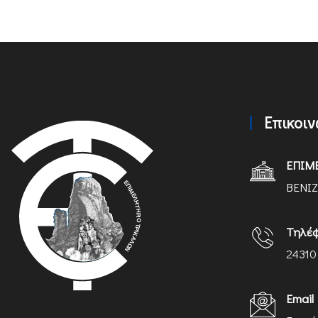
Επικοι
ΕΠΙΜ
ΒΕΝΙΖ
Τηλέ
24310
Email