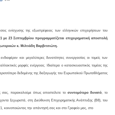
άσεις ενίσχυσης της εξωστρέφειας των ελληνικών επιχειρήσεων του
21 με 23 Σεπτεμβρίου προγραμματίζεται επιχειρηματική αποστολή
ωτερικών κ. Μιλτιάδη Βαρβιτσιώτη.
 ενδιαφέρον και μεγαλύτερες δυνατότητες συνεργασίας οι τομείς των
αλλακτικές μορφές ενέργειας. Ιδιαίτερα ο κατασκευαστικός τομέας της
περισσότερο δεδομένης της διεξαγωγής του Ευρωπαϊκού Πρωταθλήματος
ός σας, παρακαλούμε όπως αποστείλετε το
συντομότερο δυνατό
, το
τα ξεχωριστά, στη Διεύθυνση Επιχειρηματικής Ανάπτυξης (Β8), του
71, κοινοποιώντας την απάντησή σας και στο Γραφείο μας, στο