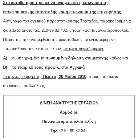
Στο καταθετήριο πρέπει να αναφέρεται η επωνυμία της
επιχειρηματικής αποστολής και η επωνυμία της επιχείρησης.
Αντίγραφο του σχετικού παραστατικού της Τράπεζας, παρακαλούμε να
διαβιβάζεται στο fax: 210-99 82 402, υπόψη κας Παναγιωταροπούλου.
Πέραν της προαναφερθείσας προκαταβολής, οι ενδιαφερόμενοι
παρακαλούνται να αποστείλουν,
σε ηλεκτρονική μορφή
,
A)
συμπληρωμένη τη
συνημμένη δήλωση συμμετοχής
καθώς και
B)
το εταιρικό τους προφίλ, στα Αγγλικά
το αργότερο μέχρι
τη Πέμπτη 20 Μαΐου 2010
, στους παρακάτω
αρμόδιους υπαλλήλους:
Δ/ΝΣΗ ΑΝΑΠΤΥΞΗΣ ΕΡΓΑΣΙΩΝ
Αρμόδιοι:
Παναγιωταροπούλου Ελένη
Τηλ.:
210 99 82 342