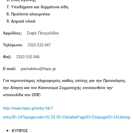
7. Υποδήματα και δερμάτινα είδη
8. Προϊόντα αλουμινίου
9. Δομικά υλικά
Αρμόδιος:
Σοφία Πασχαλίδου
Τηλέφωνο:
2310 510 047
Φαξ:
2310 510 046
Ε-mail:
pashalidou@hepo.gr
Για περισσότερες πληροφορίες καθώς επίσης γαι την Πρόσκληση,
την Αίτηση και τον Κανονισμό Συμμετοχής επισκευθείτε την
ιστοσελίδα του ΟΠΕ:
http://www.hepo.gr/entry.fds?
entryID=147&pagecode=01.03.05.01&tablePageID=51&pageID=141&langid
ΚΥΠΡΟΣ