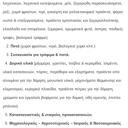
λαχανικών, λαχανικά κατεψυγμένα, μέλι, ζαχαρώδη παρασκευάσματα,
ρύζι, χυμοί φρούτων, τυρί, γιαούρτη και γαλακτοκομικά προϊόντα, ψάρια
νωπά & επεξεργασμένα, προϊόντα αρτοποιείας και ζαχαροπλαστικής,
ελαιόλαδο και σπορέλαια, ζυμαρικά, αρωματικά φυτά, όσπρια, παιδικές
τροφές, βιολογικά τρόφιμα).
2.
Ποτά
(χυμοί φρούτων, νερό, βιολογικοί χυμοί κλπ.)
3.
Συσκευασία για τρόφιμα & ποτά.
4.
Δομικά υλικά
(μάρμαρα, γρανίτες, τούβλα & κεραμίδια, τσιμέντο,
υλικά κατασκευών, πόρτες, παράθυρα και εξαρτήματα, προϊόντα από
αλουμίνιο για την δόμηση, μονωτικά υλικά, μηχανήματα θέρμανσης και
κλιματισμού, κεραμικά πλακίδια, προϊόντα πέτρας για την δόμηση,
χρώματα και εργαλεία βαψίματος για την δομική, είδη υγιεινής, έπιπλα
μπάνιου).
5.
Κατασκευαστικές & εταιρείες προκατασκευών.
6.
Μηχανολογικός – Αγροτοτεχνικός – Ιατρικός & Νοσοκομειακός