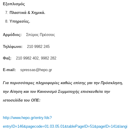
Εξοπλισμός
7.
Πλαστικά & Χημικά.
8.
Υπηρεσίες.
Αρμόδιος:
Σπύρος Πρέσσας
Τηλέφωνο:
210 9982 245
Φαξ:
210 9982 402, 9982 282
Ε-mail:
spressas@hepo.gr
Για περισσότερες πληροφορίες καθώς επίσης γαι την Πρόσκληση,
την Αίτηση και τον Κανονισμό Συμμετοχής επισκευθείτε την
ιστοσελίδα του ΟΠΕ:
http://www.hepo.gr/entry.fds?
entryID=146&pagecode=01.03.05.01&tablePageID=51&pageID=141&langid