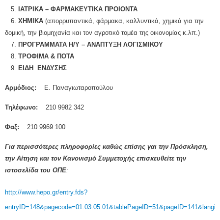
5.
ΙΑΤΡΙΚΑ – ΦΑΡΜΑΚΕΥΤΙΚΑ ΠΡΟΙΟΝΤΑ
6.
ΧΗΜΙΚΑ
(απορρυπαντικά, φάρμακα, καλλυντικά, χημικά για την
δομική, την βιομηχανία και τον αγροτικό τομέα της οικονομίας κ.λπ.)
7.
ΠΡΟΓΡΑΜΜΑΤΑ Η/Υ – ΑΝΑΠΤΥΞΗ ΛΟΓΙΣΜΙΚΟΥ
8.
ΤΡΟΦΙΜΑ & ΠΟΤΑ
9.
ΕΙΔΗ ΕΝΔΥΣΗΣ
Αρμόδιος:
Ε. Παναγιωταροπούλου
Τηλέφωνο:
210 9982 342
Φαξ:
210 9969 100
Για περισσότερες πληροφορίες καθώς επίσης γαι την Πρόσκληση,
την Αίτηση και τον Κανονισμό Συμμετοχής επισκευθείτε την
ιστοσελίδα του ΟΠΕ
:
http://www.hepo.gr/entry.fds?
entryID=148&pagecode=01.03.05.01&tablePageID=51&pageID=141&langid