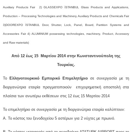
Auxiliary Products Fair 2) GLASSEXPO İSTANBUL Glass Products and Applications,
Production – Processing Technologies and Machinery, Auxiliary Products and Chemicals Fair
3)DOOREXPO İSTANBUL Door, Shutter, Lock, Panel, Board, Partition Systems and
Accessories Fair 4) ALUMINIUM possessing technologies, machinery, Product, Accessory
and Raw materials)
Από 12 έως 15 Μαρτίου 2014 στην Κωνσταντινούπολη της
Τουρκίας.
Το
Ελληνοτουρκικό Εμπορικό Επιμελητήριο
σε συνεργασία με τη
διοργανώτρια εταιρία πραγματοποιούν επιχειρηματική αποστολή στα
πλαίσια των ανωτέρω εκθέσεων στις 12 έως 15 Μαρτίου 2014
Το επιμελητήριο σε συνεργασία με τη διοργανώτρια εταιρία καλύπτουν:
Α. Το κόστος του ξενοδοχείου 5 αστέρων για 2 νύχτες με πρωινό.
Β. Το κόστος μεταφοράς από το αεροδρόμιο ATATURK AIRPORT προς το