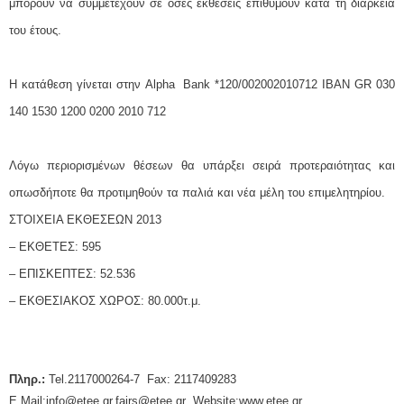
μπορούν να συμμετέχουν σε όσες εκθέσεις επιθυμούν κατά τη διάρκεια
του έτους.
Η κατάθεση γίνεται στην Alpha Bank *120/002002010712 IBAN GR 030
140 1530 1200 0200 2010 712
Λόγω περιορισμένων θέσεων θα υπάρξει σειρά προτεραιότητας και
οπωσδήποτε θα προτιμηθούν τα παλιά και νέα μέλη του επιμελητηρίου.
ΣΤΟΙΧΕΙΑ ΕΚΘΕΣΕΩΝ 2013
– ΕΚΘΕΤΕΣ: 595
– ΕΠΙΣΚΕΠΤΕΣ: 52.536
– ΕΚΘΕΣΙΑΚΟΣ ΧΩΡΟΣ: 80.000τ.μ.
Πληρ.:
Tel.2117000264-7 Fax: 2117409283
E Mail:info@etee.gr,fairs@etee.gr Website:www.etee.gr