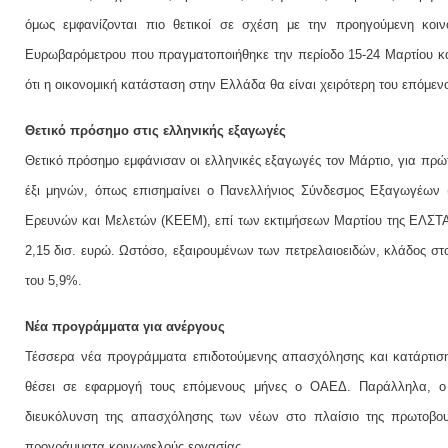
όμως εμφανίζονται πιο θετικοί σε σχέση με την προηγούμενη κοι
Ευρωβαρόμετρου που πραγματοποιήθηκε την περίοδο 15-24 Μαρτίου κα
ότι η οικονομική κατάσταση στην Ελλάδα θα είναι χειρότερη του επόμε
Θετικό πρόσημο στις ελληνικής εξαγωγές
Θετικό πρόσημο εμφάνισαν οι ελληνικές εξαγωγές τον Μάρτιο, για πρώ
έξι μηνών, όπως επισημαίνει ο Πανελλήνιος Σύνδεσμος Εξαγωγέων
Ερευνών και Μελετών (ΚΕΕΜ), επί των εκτιμήσεων Μαρτίου της ΕΛΣΤΑ
2,15 δισ. ευρώ. Ωστόσο, εξαιρουμένων των πετρελαιοειδών, κλάδος σ
του 5,9%.
Νέα προγράμματα για ανέργους
Τέσσερα νέα προγράμματα επιδοτούμενης απασχόλησης και κατάρτισ
θέσει σε εφαρμογή τους επόμενους μήνες ο ΟΑΕΔ. Παράλληλα, ο ο
διευκόλυνση της απασχόλησης των νέων στο πλαίσιο της πρωτοβου
προγράμματα κοινωφελούς εργασίας.