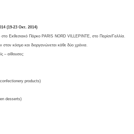
4 (19-23 Οκτ. 2014)
4 στο Εκθεσιακό Πάρκο PARIS NORD VILLEPINTE, στο Παρίσι/Γαλλία.
ών στον κόσμο και διοργανώνεται κάθε δύο χρόνια.
ίς – αίθουσες:
onfectionery products)
en desserts)