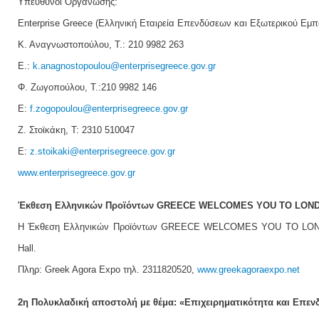
Υπεύθυνοι Οργάνωσης:
Enterprise Greece (Ελληνική Εταιρεία Επενδύσεων και Εξωτερικού Εμπο
Κ. Αναγνωστοπούλου, Τ.: 210 9982 263
E.:
k.anagnostopoulou@enterprisegreece.gov.gr
Φ. Ζωγοπούλου, T.:210 9982 146
E:
f.zogopoulou@enterprisegreece.gov.gr
Ζ. Στοϊκάκη, T: 2310 510047
Ε:
z.stoikaki@enterprisegreece.gov.gr
www.enterprisegreece.gov.gr
Έκθεση Ελληνικών Προϊόντων GREECE WELCOMES YOU TO LON
Η Έκθεση Ελληνικών Προϊόντων GREECE WELCOMES YOU TO LONDON θ
Hall.
Πληρ: Greek Agora Expo τηλ. 2311820520,
www.greekagoraexpo.net
2η Πολυκλαδική αποστολή με θέμα: «Επιχειρηματικότητα και Επεν