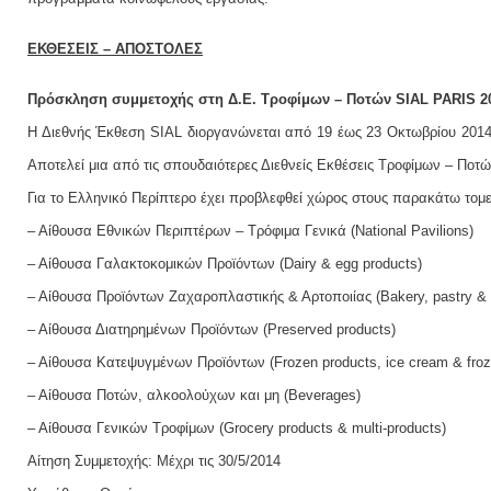
ΕΚΘΕΣΕΙΣ – ΑΠΟΣΤΟΛΕΣ
Πρόσκληση συμμετοχής στη Δ.Ε. Τροφίμων – Ποτών SIAL PARIS 201
Η Διεθνής Έκθεση SIAL διοργανώνεται από 19 έως 23 Οκτωβρίου 201
Αποτελεί μια από τις σπουδαιότερες Διεθνείς Εκθέσεις Τροφίμων – Ποτ
Για το Ελληνικό Περίπτερο έχει προβλεφθεί χώρος στους παρακάτω τομε
– Αίθουσα Εθνικών Περιπτέρων – Τρόφιμα Γενικά (National Pavilions)
– Αίθουσα Γαλακτοκομικών Προϊόντων (Dairy & egg products)
– Αίθουσα Προϊόντων Ζαχαροπλαστικής & Αρτοποιίας (Βakery, pastry & c
– Αίθουσα Διατηρημένων Προϊόντων (Preserved products)
– Αίθουσα Κατεψυγμένων Προϊόντων (Frozen products, ice cream & froz
– Αίθουσα Ποτών, αλκοολούχων και μη (Beverages)
– Αίθουσα Γενικών Τροφίμων (Grocery products & multi-products)
Αίτηση Συμμετοχής: Μέχρι τις 30/5/2014