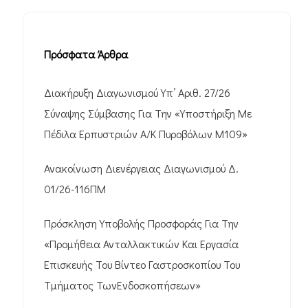
Πρόσφατα Άρθρα
Διακήρυξη Διαγωνισμού Υπ’ Αριθ. 27/26
Σύναψης Σύμβασης Για Την «Υποστήριξη Με
Πέδιλα Ερπυστριών Α/Κ Πυροβόλων M109»
Ανακοίνωση Διενέργειας Διαγωνισμού Δ.
01/26-116ΠΜ
Πρόσκληση Υποβολής Προσφοράς Για Την
«Προμήθεια Ανταλλακτικών Και Εργασία
Επισκευής Του Βίντεο Γαστροσκοπίου Του
Τμήματος ΤωνΕνδοσκοπήσεων»