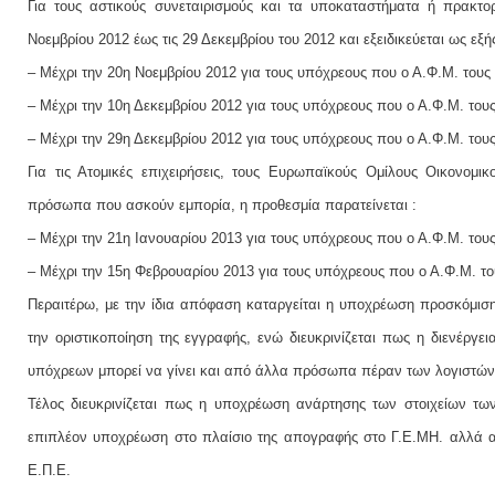
Για τους αστικούς συνεταιρισμούς και τα υποκαταστήματα ή πρακτο
Νοεμβρίου 2012 έως τις 29 Δεκεμβρίου του 2012 και εξειδικεύεται ως εξή
– Μέχρι την 20η Νοεμβρίου 2012 για τους υπόχρεους που ο Α.Φ.Μ. τους λ
– Μέχρι την 10η Δεκεμβρίου 2012 για τους υπόχρεους που ο Α.Φ.Μ. τους 
– Μέχρι την 29η Δεκεμβρίου 2012 για τους υπόχρεους που ο Α.Φ.Μ. τους 
Για τις Ατομικές επιχειρήσεις, τους Ευρωπαϊκούς Ομίλους Οικονομικ
πρόσωπα που ασκούν εμπορία, η προθεσμία παρατείνεται :
– Μέχρι την 21η Ιανουαρίου 2013 για τους υπόχρεους που ο Α.Φ.Μ. τους 
– Μέχρι την 15η Φεβρουαρίου 2013 για τους υπόχρεους που ο Α.Φ.Μ. τους
Περαιτέρω, με την ίδια απόφαση καταργείται η υποχρέωση προσκόμι
την οριστικοποίηση της εγγραφής, ενώ διευκρινίζεται πως η διενέρ
υπόχρεων μπορεί να γίνει και από άλλα πρόσωπα πέραν των λογιστών
Τέλος διευκρινίζεται πως η υποχρέωση ανάρτησης των στοιχείων των
επιπλέον υποχρέωση στο πλαίσιο της απογραφής στο Γ.Ε.ΜΗ. αλλά αν
Ε.Π.Ε.