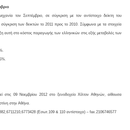
μβριο
χανία τον Σεπτέµβριο, σε σύγκριση µε τον αντίστοιχο δείκτη του
 σύγκριση των δεικτών το 2011 προς το 2010. Σύµφωνα με τα στοιχεία
ιξη αυτή στο κόστος παραγωγής των ελληνικών στις εξής µεταβολές των
1%.
,5%.
εί στις 09 Νοεμβρίου 2012 στο ξενοδοχείο Χίλτον Αθηνών, αίθουσα
στίνη στην Αθήνα.
82,6711210,6773428 (Εσωτ.109 & 110 αντίστοιχα) – fax.2106746577