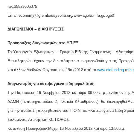
fax.35929505375
Email:economy@grembassysofia.org/www.agora.mfa.gr/bg60
ΔΙΑΓΩΝΙΣΜΟΙ – ΔΙΑΚΗΡΥΞΕΙΣ
Προκηρύξεις διαγωνισμών στο ΥΠ.ΕΞ.
Το Υπουργείο Εξωτερικών – Γραφείο Ειδικής Γραμματέως – Αξιοποίηση
Επιμελητηρίου έχουν την δυνατότητα να ενημερωθούν για τις Προκη
και άλλων Διεθνών Οργανισμών 19ο /2012 από τo
www.aidfunding.mfa.
Διαγωνισμός για κατεψυγμένα είδη σφολιάτας
Την Παρασκευή 16 Νοεμβρίου 2012 και ώρα 09:00 π.μ., ενώπιον της Α
ΔΔΜΝ (Παπαρηγοπούλου 2, Πλατεία Κλαυθμώνος), θα διενεργηθεί Ανοι
για την ανάδειξη προμηθευτών του Π.Ο.Ν. σε «Κατεψυγμένα Είδη Σφολ
Σαλαμίνας, Αττικής και ΚΕ ΠΟΡΟΣ.
Κατάθεση Προσφορών:Μέχρι 15 Νοεμβρίου 2012 και ώρα 13:30μ.μ.