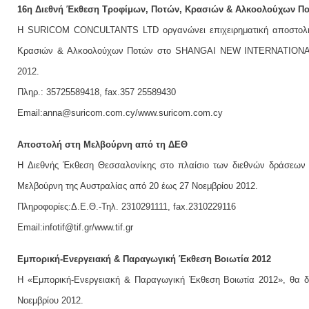
16η Διεθνή Έκθεση Τροφίμων, Ποτών, Κρασιών & Αλκοολούχων Π
Η SURICOM CONCULTANTS LTD οργανώνει επιχειρηματική αποστολή 
Κρασιών & Αλκοολούχων Ποτών στο SHANGAI NEW INTERNATIONAL
2012.
Πληρ.: 35725589418, fax.357 25589430
Email:anna@suricom.com.cy/www.suricom.com.cy
Αποστολή στη Μελβούρνη από τη ΔΕΘ
H Διεθνής Έκθεση Θεσσαλονίκης στο πλαίσιο των διεθνών δράσεων 
Μελβούρνη της Αυστραλίας από 20 έως 27 Νοεμβρίου 2012.
Πληροφορίες:Δ.Ε.Θ.-Τηλ. 2310291111, fax.2310229116
Email:infotif@tif.gr/www.tif.gr
Εμπορική-Ενεργειακή & Παραγωγική Έκθεση Βοιωτία 2012
Η «Εμπορική-Ενεργειακή & Παραγωγική Έκθεση Βοιωτία 2012», θα δ
Νοεμβρίου 2012.