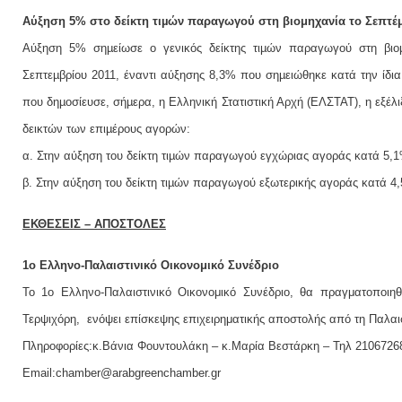
Αύξηση 5% στο δείκτη τιµών παραγωγού στη βιομηχανία το Σεπτέ
Αύξηση 5% σηµείωσε ο γενικός δείκτης τιµών παραγωγού στη βιοµη
Σεπτεµβρίου 2011, έναντι αύξησης 8,3% που σηµειώθηκε κατά την ίδια
που δηµοσίευσε, σήµερα, η Ελληνική Στατιστική Αρχή (ΕΛΣΤΑΤ), η εξέλ
δεικτών των επιµέρους αγορών:
α. Στην αύξηση του δείκτη τιµών παραγωγού εγχώριας αγοράς κατά 5,
β. Στην αύξηση του δείκτη τιµών παραγωγού εξωτερικής αγοράς κατά 4
ΕΚΘΕΣΕΙΣ – ΑΠΟΣΤΟΛΕΣ
1ο Ελληνο-Παλαιστινικό Οικονομικό Συνέδριο
Το 1ο Ελληνο-Παλαιστινικό Οικονομικό Συνέδριο, θα πραγματοποιηθ
Τερψιχόρη, ενόψει επίσκεψης επιχειρηματικής αποστολής από τη Παλαι
Πληροφορίες:κ.Βάνια Φουντουλάκη – κ.Μαρία Βεστάρκη – Τηλ 21067268
Email:chamber@arabgreenchamber.gr