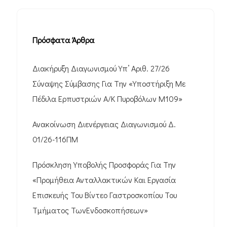
Πρόσφατα Άρθρα
Διακήρυξη Διαγωνισμού Υπ’ Αριθ. 27/26
Σύναψης Σύμβασης Για Την «Υποστήριξη Με
Πέδιλα Ερπυστριών Α/Κ Πυροβόλων M109»
Ανακοίνωση Διενέργειας Διαγωνισμού Δ.
01/26-116ΠΜ
Πρόσκληση Υποβολής Προσφοράς Για Την
«Προμήθεια Ανταλλακτικών Και Εργασία
Επισκευής Του Βίντεο Γαστροσκοπίου Του
Τμήματος ΤωνΕνδοσκοπήσεων»