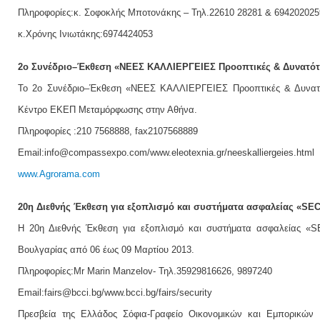
Πληροφορίες:κ. Σοφοκλής Μποτονάκης – Τηλ.22610 28281 & 694202025
κ.Χρόνης Ινιωτάκης:6974424053
2ο Συνέδριο–Έκθεση «ΝΕΕΣ ΚΑΛΛΙΕΡΓΕΙΕΣ Προοπτικές & Δυνατότ
Το 2ο Συνέδριο–Έκθεση «ΝΕΕΣ ΚΑΛΛΙΕΡΓΕΙΕΣ Προοπτικές & Δυνατότ
Κέντρο ΕΚΕΠ Μεταμόρφωσης στην Αθήνα.
Πληροφορίες :210 7568888, fax2107568889
Email:info@compassexpo.com/www.eleotexnia.gr/neeskalliergeies.html
www.Agrorama.com
20η Διεθνής Έκθεση για εξοπλισμό και συστήματα ασφαλείας «SE
Η 20η Διεθνής Έκθεση για εξοπλισμό και συστήματα ασφαλείας «SE
Βουλγαρίας από 06 έως 09 Μαρτίου 2013.
Πληροφορίες:Mr Marin Manzelov- Τηλ.35929816626, 9897240
Email:fairs@bcci.bg/www.bcci.bg/fairs/security
Πρεσβεία της Ελλάδος Σόφια-Γραφείο Οικονομικών και Εμπορικών