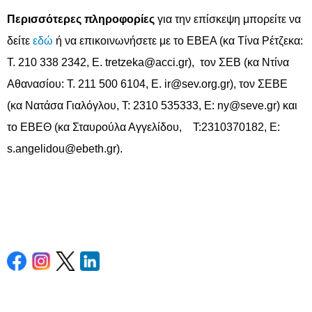
Περισσότερες πληροφορίες
για την επίσκεψη μπορείτε να
δείτε
εδώ
ή να επικοινωνήσετε με το ΕΒΕΑ (κα Τίνα Ρέτζεκα:
Τ. 210 338 2342, Ε. tretzeka@acci.gr), τον ΣΕΒ (κα Ντίνα
Αθανασίου: Τ. 211 500 6104, Ε. ir@sev.org.gr), τον ΣΕΒΕ
(κα Νατάσα Γιαλόγλου, Τ: 2310 535333, Ε: ny@seve.gr) και
το ΕΒΕΘ (κα Σταυρούλα Αγγελίδου, Τ:2310370182, Ε:
s.angelidou@ebeth.gr).