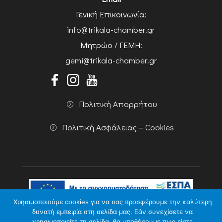
Γενική Επικοινωνία:
info@trikala-chamber.gr
Μητρώο / ΓΕΜΗ:
gemi@trikala-chamber.gr
Πολιτική Απορρήτου
Πολιτική Ασφάλειας – Cookies
Χρησιμοποιούμε cookies για να σας προσφέρουμε την καλύτερη
δυνατή εμπειρία στη σελίδα μας. Εάν συνεχίσετε να
Copyright 2026 Powered by
Knowledge A.E.
χρησιμοποιείτε τη σελίδα, θα υποθέσουμε πως είστε