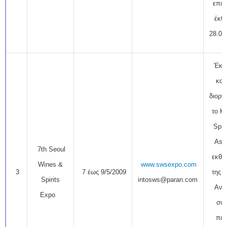
επισ
έκθ
28.00
Έκθε
και
διοργ
το K
Spir
Asso
7th Seoul
εκθε
Wines &
www.swsexpo.com
3
7 έως 9/5/2009
της 
Spirits
intosws@paran.com
Ανα
Expo
συμ
πάν