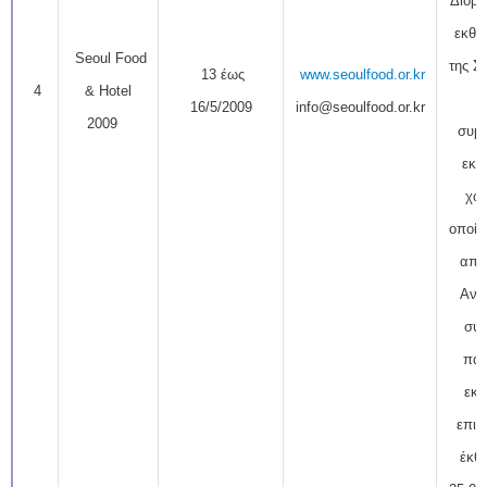
Διοργ
εκθε
Seoul Food
της Σ
13 έως
www.seoulfood.or.kr
4
& Hotel
16/5/2009
info@seoulfood.or.kr
2009
συμμ
εκθ
χώρ
οποίω
από
Ανα
συμ
πάν
εκθ
επισ
έκθ