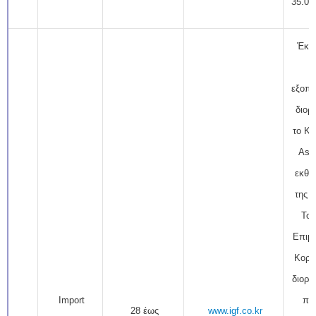
35.00
Έκθε
ε
εξοπλ
διορ
το Ko
Asso
εκθε
της 
Το 
Επιμε
Κορέ
διοργ
Import
περ
28 έως
www.igf.co.kr