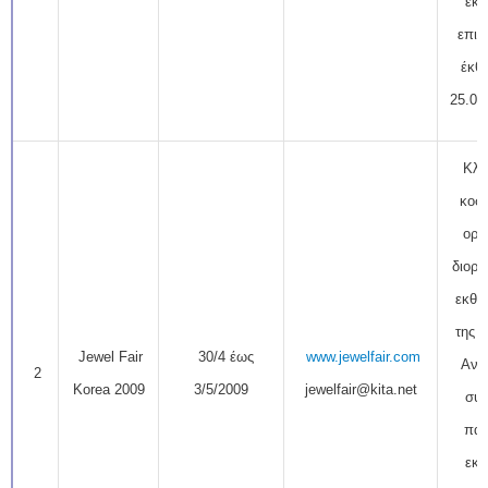
εκθ
επισ
έκθ
25.00
Κλα
κοσ
ορο
διοργ
εκθε
της 
Jewel Fair
30/4 έως
www.jewelfair.com
Ανα
2
Korea 2009
3/5/2009
jewelfair@kita.net
συμ
πάν
εκθ